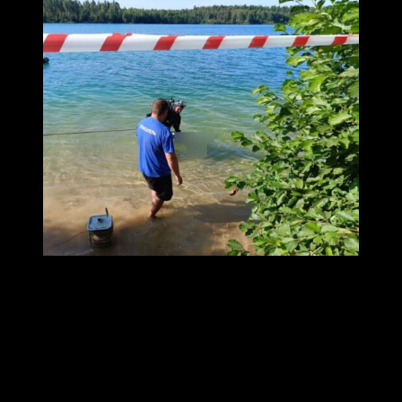
#заметки_спасателя
Тело молодого человека, утонувшего в пятницу в
техническом водоёме в посёлке Малыгино
Ковровского района, передано полиции, сообщил
спасатель Михаил Быков.
«Тело обнаружили, подняли с грунта и передали
сотрудникам правоохранительных органов спасатели