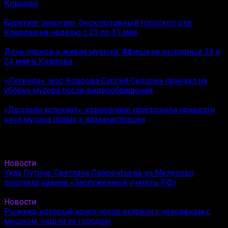
Коврове
Берегите энергию. Эксклюзивный гороскоп для
Коврова на неделю с 25 по 31 мая
День парков и живая музыка. Афиша на выходные 23 и
24 мая в Коврове
«Легенда»: мэр Коврова Сергей Сидорин приехал на
уборку мусора после видеообращения
«Дедлайн истекает»: ковровчане пригрозили привезти
кучи мусора прямо к администрации
Новости
Указ Путина: Светлана Лаврентьева из Мелехово
получила звание «Заслуженный учитель РФ»
Новости
Рыжика, который исчез после встречи с человеком с
мешком, нашли за городом