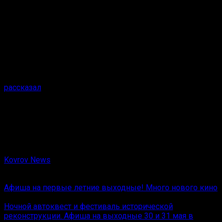
ковровской спасательной станции аварийно-
спасательной службы Владимирской области», –
рассказал он.
Напомним, на так называемом Байкале под Ковровом
утонул молодой человек. ЧП произошло вечером 8
августа. По словам очевидцев, погибший был пьян.
Михаил Быков в своём блоге #заметки_спасателя
рассказал
, что поиски велись до темноты. В ГУ МЧС по
Владимирской области уточнили, что они продолжились
на рассвете.
Малыгинский карьер является техническим водоёмом.
Ковровчане называют его «Байкалом». При этом
купание здесь запрещено.
Kovrov News
Вам также может понравиться
Афиша на первые летние выходные! Много нового кино
Ночной автоквест и фестиваль исторической
реконструкции. Афиша на выходные 30 и 31 мая в