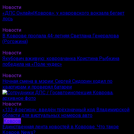
Новости
«ДПС Онлайн|Ковров»: у ковровского вокзала бегает
лось
Новости
В Коврове пропала 44-летняя Светлана Генералова
(Рогожина)
Новости
Якубович вживую: ковровчанка Кристина Рыбкина
победила на «Поле чудес»
Новости
Ночная смена в мэрии: Сергей Сидорин ходил по
квартирам и проверял батареи
Новости
«133-й регион»: введён трёхзначный код Владимирской
области для виртуальных номеров авто
Ковров
Единственная лента новостей в Коврове. Что такое
Ковров News?