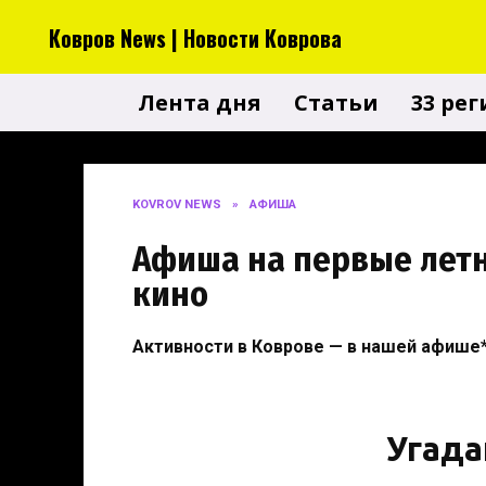
Перейти
Ковров News | Новости Коврова
к
содержанию
Лента дня
Статьи
33 ре
KOVROV NEWS
»
АФИША
Афиша на первые летн
кино
Активности в Коврове —
в нашей афише*
Угад