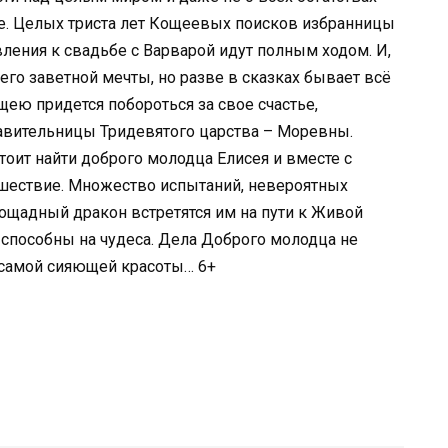
ье. Целых триста лет Кощеевых поисков избранницы
ления к свадьбе с Варварой идут полным ходом. И,
 его заветной мечты, но разве в сказках бывает всё
щею придется побороться за свое счастье,
авительницы Тридевятого царства – Моревны.
ит найти доброго молодца Елисея и вместе с
ешествие. Множество испытаний, невероятных
ощадный дракон встретятся им на пути к Живой
способны на чудеса. Дела Доброго молодца не
 самой сияющей красоты… 6+