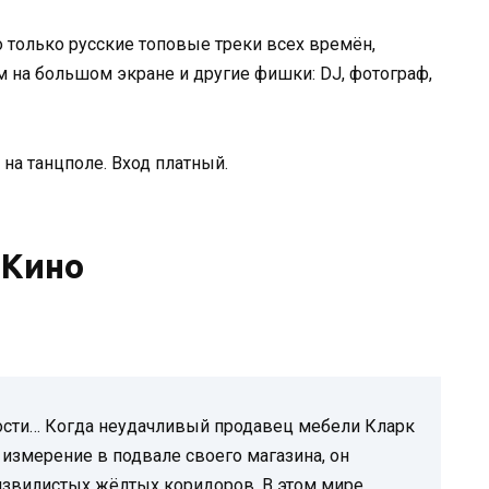
о только русские топовые треки всех времён,
м на большом экране и другие фишки: DJ, фотограф,
 на танцполе. Вход платный.
Кино
ости… Когда неудачливый продавец мебели Кларк
измерение в подвале своего магазина, он
извилистых жёлтых коридоров. В этом мире