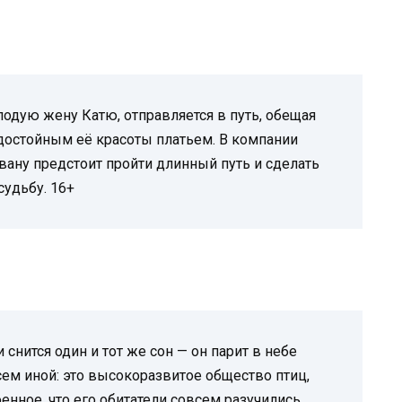
одую жену Катю, отправляется в путь, обещая
 достойным её красоты платьем. В компании
вану предстоит пройти длинный путь и сделать
судьбу. 16+
снится один и тот же сон — он парит в небе
сем иной: это высокоразвитое общество птиц,
енное, что его обитатели совсем разучились