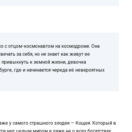
со с отцом-космонавтом на космодроме. Она
ечать за себя, но не знает как живут ее
и привыкнуть к земной жизни, девочка
урге, где и начинается череда её невероятных
аже у самого страшного злодея — Кощея. Который в
асти над целым миром и даже не о всех богатствах