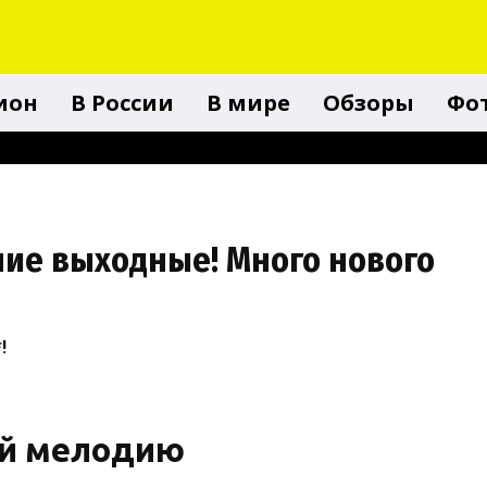
гион
В России
В мире
Обзоры
Фо
ие выходные! Много нового
!
ай мелодию