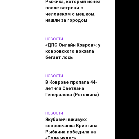
Рыжика, который исчез
после встречи с
человеком с мешком,
нашли за городом
НОВОСТИ
«ДПС Онлайн|Ковров»: у
ковровского вокзала
бегает лось
НОВОСТИ
В Коврове пропала 44-
летняя Светлана
Генералова (Рогожина)
НОВОСТИ
Якубович вживую:
ковровчанка Кристина
Рыбкина победила на
«Поле чудес»