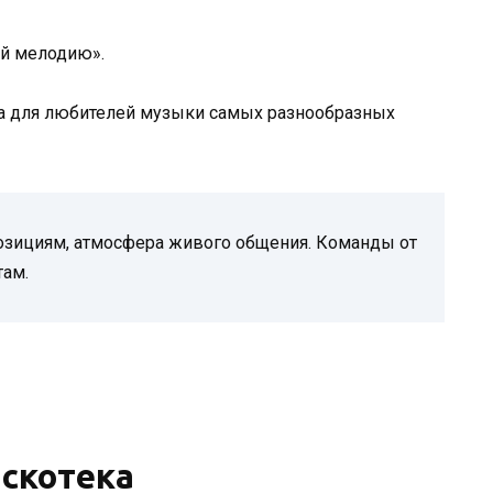
ай мелодию».
гра для любителей музыки самых разнообразных
озициям, атмосфера живого общения. Команды от
там.
скотека