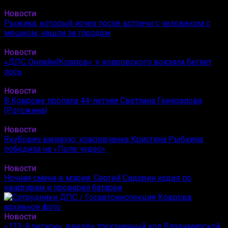
Новости
Рыжика, который исчез после встречи с человеком с
мешком, нашли за городом
Новости
«ДПС Онлайн|Ковров»: у ковровского вокзала бегает
лось
Новости
В Коврове пропала 44-летняя Светлана Генералова
(Рогожина)
Новости
Якубович вживую: ковровчанка Кристина Рыбкина
победила на «Поле чудес»
Новости
Ночная смена в мэрии: Сергей Сидорин ходил по
квартирам и проверял батареи
Новости
«133-й регион»: введён трёхзначный код Владимирской