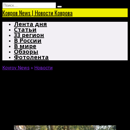
Перейти
Search
к
for:
Ковров News | Новости Коврова
содержанию
Лента дня
Статьи
33 регион
В России
В мире
Обзоры
Фотолента
Kovrov News
»
Новости
Водитель LADA Granta погиб,
врезавшись в дерево под
Ковровом
Водитель не справился с управлением.