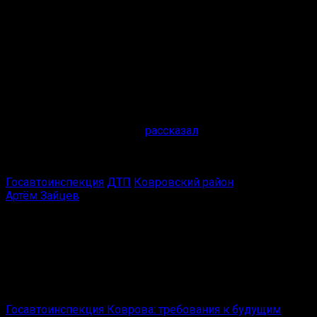
управлением транспортного средства, допустил выезд
за пределы проезжей части дороги с последующим
наездом на неподвижное препятствие в виде дерева»,
— рассказали в Госавтоинспекции.
Водитель погиб на месте ДТП.
Госавтоинспекция
Спасатель Михаил Быков
рассказал
, что погибшего
извлекли из салона авто без использования
гидравлического аварийно-спасательного инструмента.
Госавтоинспекция
ДТП
Ковровский район
Артём Зайцев
Редактор отдела оперативной информации Ковров
News.
Амбассадор «Черёмушек».
Вам также может понравиться
Госавтоинспекция Коврова: требования к будущим