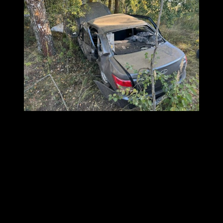
Госавтоинспекция
В ГИБДД рассказали о дорожно-транспортном
происшествии в Ковровском районе, где погиб
водитель автомобиля LADA Granta.
Инцидент случился 17 сентября около 15:15 на
автодороге Сенинские Дворики-Ковров-Шуя-Кинешма.
«Водитель 1957 года рождения, управляя
автомобилем LADA Granta, двигаясь со стороны
Гиганта в сторону деревни Ручей, не справился с