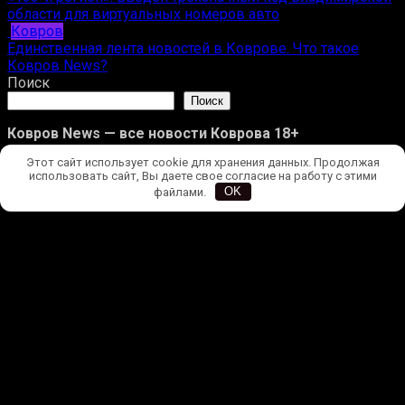
области для виртуальных номеров авто
Ковров
Единственная лента новостей в Коврове. Что такое
Ковров News?
Поиск
Поиск
Ковров News — все новости Коврова 18+
Этот сайт использует cookie для хранения данных. Продолжая
Новости
использовать сайт, Вы даете свое согласие на работу с этими
Происшествия
файлами.
OK
Ковров
Улицы Коврова
Редакция
Конфиденциальность
Ковров News | Все права защищены. 
                                      Копирование 
полных материалов запрещено, частичное цитирование — 
при наличии гиперссылки на kovrovnews.ru