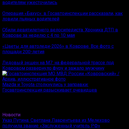
водителям ужесточились
Операция «Бахус»: в Госавтоинспекции рассказали, как
ловили пьяных водителей
Сбили девятилетнего велосипедиста. Хроника ДТП в
Коврове за неделю с 4 по 10 мая
«Цветы для автоледи-2026» в Коврове. Все фото с
площади 200-летия
Ледовый экшен на М7: на федеральной трассе под
Ковровом развернуло фуру и зажало мужчину
Mazda и Toyota столкнулись у заправки:
Госавтоинспекция разыскивает очевидцев
Новости
Указ Путина: Светлана Лаврентьева из Мелехово
получила звание «Заслуженный учитель РФ»