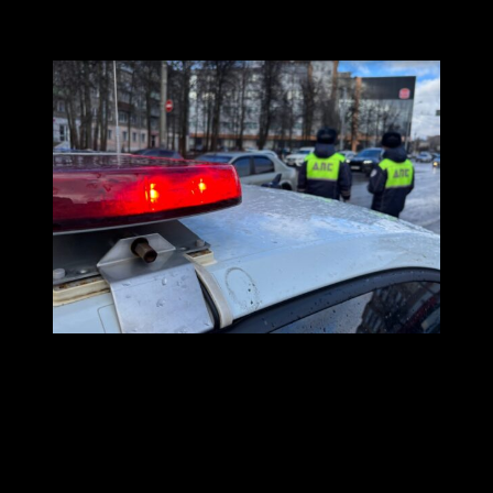
празднованием Масленицы и мероприятиями в честь
Дня защитника Отечества.
Сотрудники ДПС / Госавтоинспекция
Коврова, архивное фото
Движение ограничат
на улице Щорса
(на участке от
улицы Свердлова до улицы Васильева). Время
ограничения: с 09:00 до 14:00.
Кроме того, проезд будет недоступен
на улице 1-й