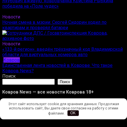
Якубович вживую: ковровчанка Кристина Рыбкина
победила на «Поле чудес»
Новости
Ночная смена в мэрии: Сергей Сидорин ходил по
квартирам и проверял батареи
Новости
«133-й регион»: введён трёхзначный код Владимирской
области для виртуальных номеров авто
Ковров
Единственная лента новостей в Коврове. Что такое
Ковров News?
Поиск
Поиск
Ковров News — все новости Коврова 18+
Новости
Этот сайт использует cookie для хранения данных. Продолжая
Происшествия
использовать сайт, Вы даете свое согласие на работу с этими
Ковров
файлами.
OK
Улицы Коврова
Редакция