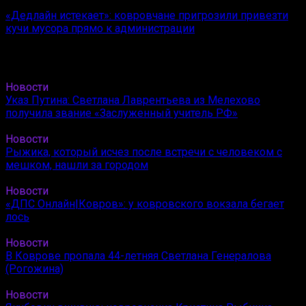
«Дедлайн истекает»: ковровчане пригрозили привезти
кучи мусора прямо к администрации
Новости
Указ Путина: Светлана Лаврентьева из Мелехово
получила звание «Заслуженный учитель РФ»
Новости
Рыжика, который исчез после встречи с человеком с
мешком, нашли за городом
Новости
«ДПС Онлайн|Ковров»: у ковровского вокзала бегает
лось
Новости
В Коврове пропала 44-летняя Светлана Генералова
(Рогожина)
Новости