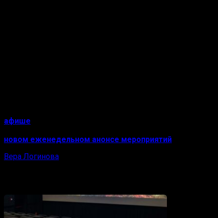
Школьной
(на участке от улицы Чистова до дома № 12
на улице 1-й Школьной). Время ограничения: с 11:30 до
14:00.
«Просьба водителям использовать
альтернативные пути движения», – заявили в
мэрии.
Ограничение движения вводится для обеспечения
безопасности дорожного движения при проведении
массовых мероприятий.
О масленичных гуляниях Ковров News уже рассказал в
афише
«Масленица-2026 в Коврове и районе». Ещё
больше событий в эти праздничные дни – в нашем
новом еженедельном анонсе мероприятий
.
Вера Логинова
Влюблённая в новости
Вам также может понравиться