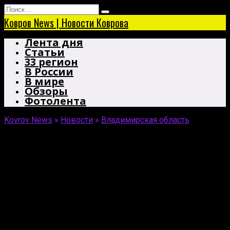
Перейти
Search
к
for:
Ковров News | Новости Коврова
содержанию
Лента дня
Статьи
33 регион
В России
В мире
Обзоры
Фотолента
Kovrov News
»
Новости
»
Владимирская область
Сторонника «Аль-Каиды»* из
Владимирской области
осудили за призыв к
терроризму
2-й Западный окружной военный суд вынес приговор