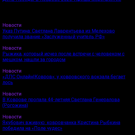
Новости
Указ Путина: Светлана Лаврентьева из Мелехово
получила звание «Заслуженный учитель РФ»
Новости
Рыжика, который исчез после встречи с человеком с
мешком, нашли за городом
Новости
«ДПС Онлайн|Ковров»: у ковровского вокзала бегает
лось
Новости
В Коврове пропала 44-летняя Светлана Генералова
(Рогожина)
Новости
Якубович вживую: ковровчанка Кристина Рыбкина
победила на «Поле чудес»