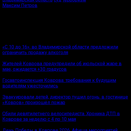
Максим Петров
Обозреватель Ковров News.
Интроверт со стажем
Вам также может понравиться
«С 10 до 16»: во Владимирской области предложили
ограничить продажу алкоголя
Жителей Коврова предупредили об июльской жаре в
мае, ожидается +30 градусов
Госавтоинспекция Коврова: требования к будущим
водителям ужесточились
Эвакуировали детей, директор тушил огонь: в гостинице
«Ковров» произошёл пожар
Сбили девятилетнего велосипедиста. Хроника ДТП в
Коврове за неделю с 4 по 10 мая
День Победы в Коврове 2026. Афиша мероприятий