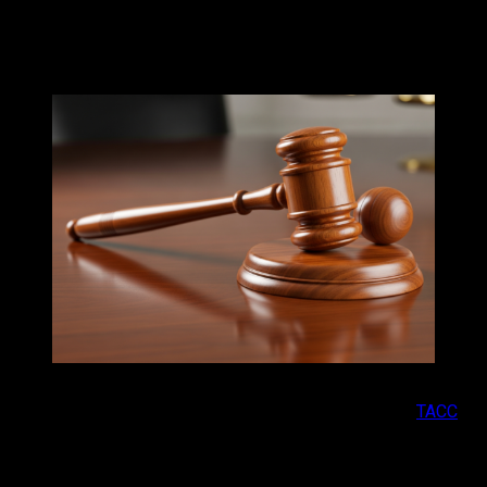
21-летнему жителю 33-его региона, Никита Левин
признан виновным в призывах к осуществлению
террористической деятельности организации «Аль-
Каида»*.
Нейроизображение
Сообщение о приговоре опубликовало агентство
ТАСС
со ссылкой на пресс-службу суда. Левин приговорён в
трём годам колонии.