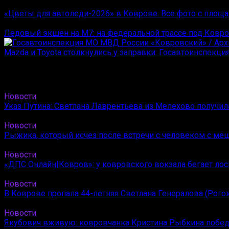
«Цветы для автоледи-2026» в Коврове. Все фото с площа
Ледовый экшен на М7: на федеральной трассе под Ковр
Mazda и Toyota столкнулись у заправки: Госавтоинспекц
Новости
Указ Путина: Светлана Лаврентьева из Мелехово получи
Новости
Рыжика, который исчез после встречи с человеком с ме
Новости
«ДПС Онлайн|Ковров»: у ковровского вокзала бегает лос
Новости
В Коврове пропала 44-летняя Светлана Генералова (Рого
Новости
Якубович вживую: ковровчанка Кристина Рыбкина побед