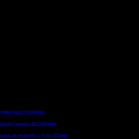
дороге.
нские Дворики – Маринино – Крутово, гражданин 1954 год
оезжей части на средстве индивидуальной мобильности, д
ском районе зарегистрировано три ДТП с пострадавшими, т
х происшествий с материальным ущербом.
телям ужесточились
ловили пьяных водителей
ове за неделю с 4 по 10 мая