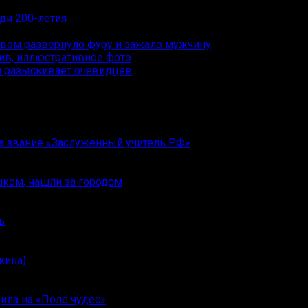
ди 200-летия
овом развернуло фуру и зажало мужчину
ия разыскивает очевидцев
ла звание «Заслуженный учитель РФ»
шком, нашли за городом
ь
жина)
ила на «Поле чудес»