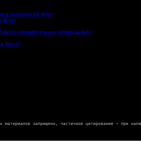
ам и проверял батареи
бласти для виртуальных номеров авто
ов News?
               Копирование полных материалов запрещено, частичное цитировани