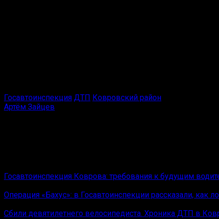
Госавтоинспекции.
Инцидент случился около шести утра 23 сентября на авто
«В Ковровском районе, на 0 км + 330 м автодороги Сени
двигаясь в нарушение Правил дорожного движения по пр
ГАИ.
Всего в период с 22 по 28 сентября в Коврове и Ковров
того, полицейскими оформлено 37 дорожно-транспортны
Госавтоинспекция
ДТП
Ковровский район
Артём Зайцев
Редактор отдела оперативной информации Ковров News.
Амбассадор «Черёмушек».
Вам также может понравиться
Госавтоинспекция Коврова: требования к будущим води
Операция «Бахус»: в Госавтоинспекции рассказали, как 
Сбили девятилетнего велосипедиста. Хроника ДТП в Ковр