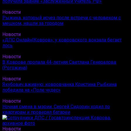
получила звание «Заслуженный учитель РФ»
Новости
Рыжика, который исчез после встречи с человеком с
мешком, нашли за городом
Новости
«ДПС Онлайн|Ковров»: у ковровского вокзала бегает
лось
Новости
В Коврове пропала 44-летняя Светлана Генералова
(Рогожина)
Новости
Якубович вживую: ковровчанка Кристина Рыбкина
победила на «Поле чудес»
Новости
Ночная смена в мэрии: Сергей Сидорин ходил по
квартирам и проверял батареи
Новости