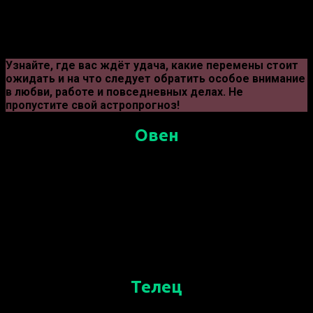
зодиака на период с 14 по 21 мая.
Нейроиллюстрация
Узнайте, где вас ждёт удача, какие перемены стоит
ожидать и на что следует обратить особое внимание
в любви, работе и повседневных делах. Не
пропустите свой астропрогноз!
Овен
Неделя обещает быть насыщенной
событиями. Овнам стоит проявлять
инициативу на работе — ваши идеи оценят по
достоинству. В личной жизни возможны
новые знакомства или яркие впечатления.
Помните о балансе: не забывайте про отдых.
Телец