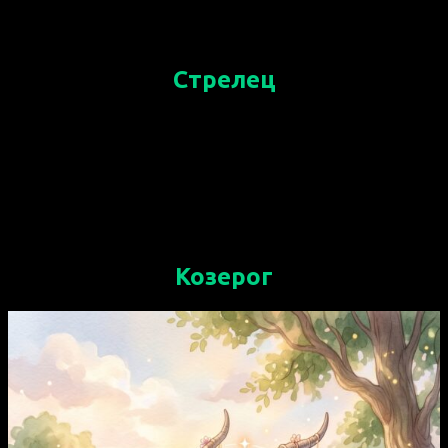
В личной жизни возможны откровенные
разговоры.
Стрелец
Время для самовыражения и творческих
начинаний. Стрельцы ощутят прилив
вдохновения и энергии. В отношениях с
близкими проявите снисходительность и
открытость.
Козерог