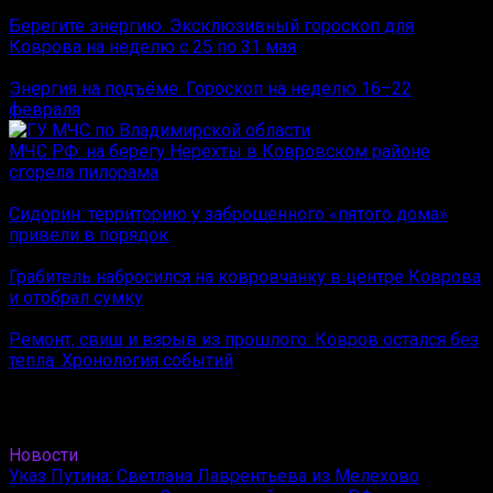
Берегите энергию. Эксклюзивный гороскоп для
Коврова на неделю с 25 по 31 мая
Энергия на подъёме. Гороскоп на неделю 16–22
февраля
МЧС РФ: на берегу Нерехты в Ковровском районе
сгорела пилорама
Сидорин: территорию у заброшенного «пятого дома»
привели в порядок
Грабитель набросился на ковровчанку в центре Коврова
и отобрал сумку
Ремонт, свищ и взрыв из прошлого: Ковров остался без
тепла. Хронология событий
Новости
Указ Путина: Светлана Лаврентьева из Мелехово