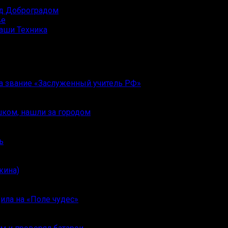
ад Доброградом
аши Техника
ла звание «Заслуженный учитель РФ»
шком, нашли за городом
ь
жина)
ила на «Поле чудес»