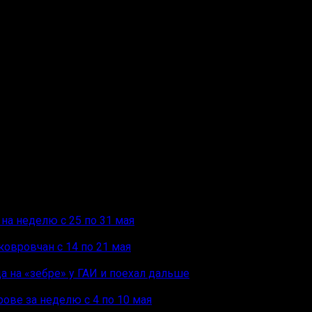
 созидание.
на неделю с 25 по 31 мая
овровчан с 14 по 21 мая
а на «зебре» у ГАИ и поехал дальше
ове за неделю с 4 по 10 мая