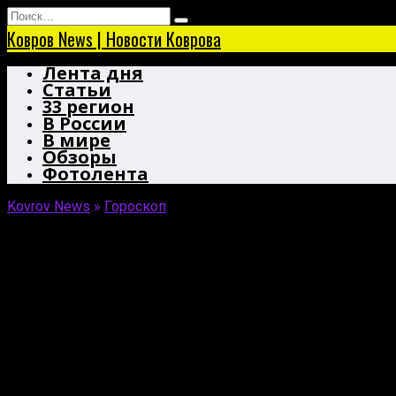
Перейти
Search
к
for:
Ковров News | Новости Коврова
содержанию
Лента дня
Статьи
33 регион
В России
В мире
Обзоры
Фотолента
Kovrov News
»
Гороскоп
Энергия на подъёме. Гороскоп
Эта неделя определённо будет удачной. У рыб сбудут
Овен