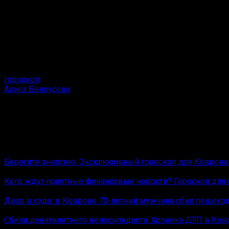
Рыбы
Самое важное: интуиция и мечты.
Работа/финансы: творческие или духовные проекты;
Любовь: глубокие чувства и романтика.
Совет: воплощайте мечты в реальности.
гороскоп
Алиса Белоусова
Редактор отдела оперативной информации Ковров News.
Цветы, коты и криминал
Вам также может понравиться
Берегите энергию. Эксклюзивный гороскоп для Коврова 
Кого ждут приятные финансовые новости? Гороскоп для к
Дело в суде: в Коврове 70-летний мужчина сбил пешеход
Сбили девятилетнего велосипедиста. Хроника ДТП в Ковр