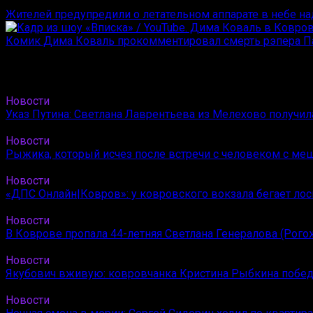
Жителей предупредили о летательном аппарате в небе н
Комик Дима Коваль прокомментировал смерть рэпера П
Новости
Указ Путина: Светлана Лаврентьева из Мелехово получи
Новости
Рыжика, который исчез после встречи с человеком с ме
Новости
«ДПС Онлайн|Ковров»: у ковровского вокзала бегает лос
Новости
В Коврове пропала 44-летняя Светлана Генералова (Рого
Новости
Якубович вживую: ковровчанка Кристина Рыбкина побед
Новости