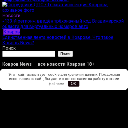
Новости
«133-й регион»: введён трёхзначный код Владимирской
области для виртуальных номеров авто
Ковров
Единственная лента новостей в Коврове. Что такое
Ковров News?
Поиск
Поиск
Ковров News — все новости Коврова 18+
Новости
Этот сайт использует cookie для хранения данных. Продолжая
использовать сайт, Вы даете свое согласие на работу с этими
Происшествия
файлами.
OK
Ковров
Улицы Коврова
Редакция
Конфиденциальность
Ковров News | Все права защищены. 
                                      Копирование 
полных материалов запрещено, частичное цитирование — 
при наличии гиперссылки на kovrovnews.ru