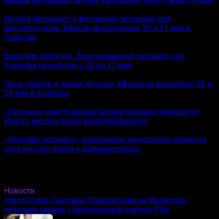
Афиша на первые летние выходные! Много нового кино
Ночной автоквест и фестиваль исторической
реконструкции. Афиша на выходные 30 и 31 мая в
Коврове
Берегите энергию. Эксклюзивный гороскоп для
Коврова на неделю с 25 по 31 мая
День парков и живая музыка. Афиша на выходные 23 и
24 мая в Коврове
«Легенда»: мэр Коврова Сергей Сидорин приехал на
уборку мусора после видеообращения
«Дедлайн истекает»: ковровчане пригрозили привезти
кучи мусора прямо к администрации
Новости
Указ Путина: Светлана Лаврентьева из Мелехово
получила звание «Заслуженный учитель РФ»