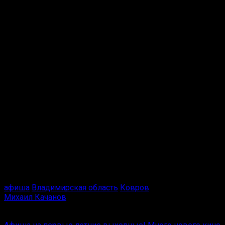
Караоке
В конце каждого часа медленные композиции
Отчётный концерт
ДКиТ «Родина»
/ ВК
28 марта в 14:00. Два ярких коллектива, образцовый
вокальный ансамбль «Радуга» и танцевально-
спортивный клуб «Алмаз», объединяются на одной сцене
в программе «Пролетая над нами». Вход по билетам.
Проведите выходные активно!
* Возрастная отметка 18+
афиша
Владимирская область
Ковров
Михаил Качанов
Вам также может понравиться