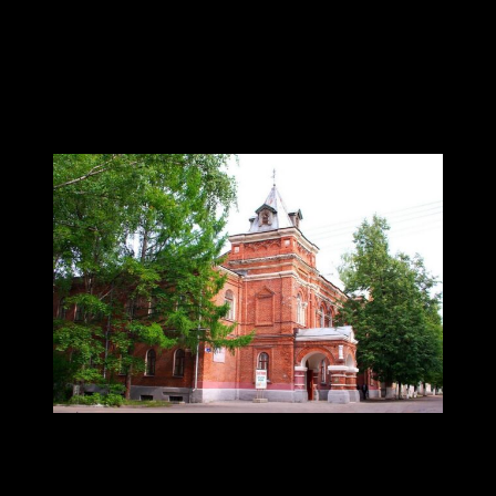
поколению, поскольку позволяет старшим
школьникам открыть для себя гений А.П.
Чехова и новые грани классики русского
театра».
День рождения музея
Ковровский историко-мемориальный музей /
ВК
28 марта Ковровский историко-мемориальный музей