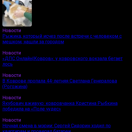
Новости
Рыжика, который исчез после встречи с человеком с
мешком, нашли за городом
Новости
«ДПС Онлайн|Ковров»: у ковровского вокзала бегает
лось
Новости
В Коврове пропала 44-летняя Светлана Генералова
(Рогожина)
Новости
Якубович вживую: ковровчанка Кристина Рыбкина
победила на «Поле чудес»
Новости
Ночная смена в мэрии: Сергей Сидорин ходил по
квартирам и проверял батареи