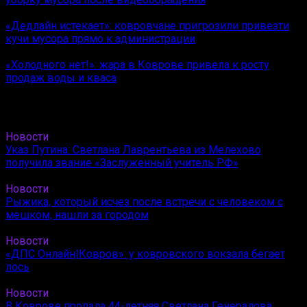
«Дедлайн истекает»: ковровчане пригрозили привезти
кучи мусора прямо к администрации
«Холодного нет!»: жара в Коврове привела к росту
продаж воды и кваса
Новости
Указ Путина: Светлана Лаврентьева из Мелехово
получила звание «Заслуженный учитель РФ»
Новости
Рыжика, который исчез после встречи с человеком с
мешком, нашли за городом
Новости
«ДПС Онлайн|Ковров»: у ковровского вокзала бегает
лось
Новости
В Коврове пропала 44-летняя Светлана Генералова