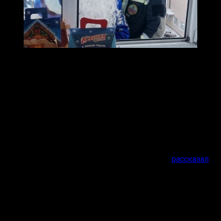
Роль Деда Мороза исполнил сотрудник поисково-
спасательного отряда
Михаил Быков
.
«Эту добрую традицию мы поддерживаем уже
несколько лет. Видеть счастливые глаза детей — лучшая
награда. Работа требует сосредоточенности, но эмоции
переполняют», — сказал он.
Отметим, что Михаил Быков, который ведёт блог
#заметки_спасателя, уже после Нового года
рассказал
о
новогоднем дежурстве и первом вызове в
наступившем году: ковровчанка родила ребёнка в
домашних условиях, ей требовалась транспортировка в
больницу.
Фото: Наталья Никитина