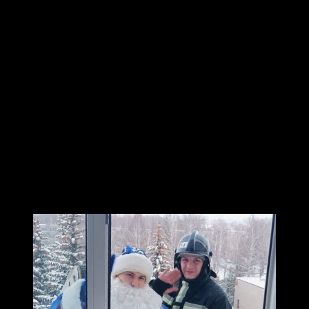
Каждый из 85 маленьких пациентов ЦГБ получил
сладкий новогодний подарок (средства на подарки были
собраны во время благотворительного Новогоднего
марафона, также в акции участвовал один из
ковровских заводов и два благотворительных фонда).
Главным организатором акции стало Управление
культуры и молодёжной политики администрации
Коврова.
«В этот день больница на время перестала быть
больницей. Она превратилась в место, где побеждает не
болезнь, а доброта. Где окна — не преграда, а дверь для
чуда. Где обычные люди — спасатели, пожарные,
чиновники, депутаты, — становятся волшебниками»,
— говорит Наталья Никитина.