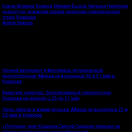
Елена Фомина
Ковров
Михаил Быков
Наталья Никитина
новый год
пожарная охрана
поисково-спасательный
отряд Коврова
Артём Зайцев
Редактор отдела оперативной информации Ковров
News.
Амбассадор «Черёмушек».
Вам также может понравиться
Ночной автоквест и фестиваль исторической
реконструкции. Афиша на выходные 30 и 31 мая в
Коврове
Берегите энергию. Эксклюзивный гороскоп для
Коврова на неделю с 25 по 31 мая
День парков и живая музыка. Афиша на выходные 23 и
24 мая в Коврове
«Легенда»: мэр Коврова Сергей Сидорин приехал на
уборку мусора после видеообращения