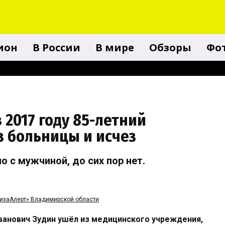
гион
В России
В мире
Обзоры
Фо
в 2017 году 85-летний
 больницы и исчез
 с мужчиной, до сих пор нет.
изаАлерт» Владимирской области
Иванович Зудин ушёл из медицинского учреждения,