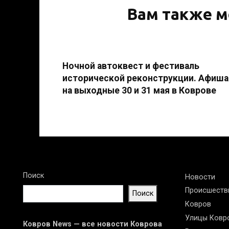
Вам также м
Ночной автоквест и фестиваль
исторической реконструкции. Афиша
на выходные 30 и 31 мая в Коврове
День парков и живая музыка. Афиша
на выходные 23 и 24 мая в Коврове
Поиск
Новости
Происшеств
Поиск
Ковров
Улицы Ковр
Ковров News — все новости Коврова
«Дедлайн истекает»: ковровчане