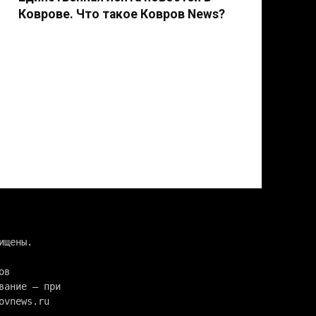
Коврове. Что такое Ковров News?
ищены. 
в 
вание — при 
ovnews.ru