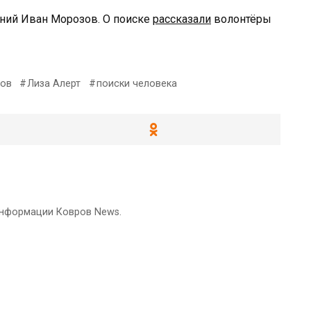
тний Иван Морозов. О поиске
рассказали
волонтёры
ов
Лиза Алерт
поиски человека
информации Ковров News.