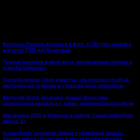
Редактор отдела оперативной информации Ковров
News.
Цветы, коты и криминал
Вам также может понравиться
Водитель Peugeot врезался в фуру: в ГАИ рассказали о
жёстком ДТП под Ковровом
Призом оказался живой петух: масленичные гуляния в
усадьбе Танеевых
Три победителя: стало известно, кто покорил столб на
масленичных гуляниях в «Усадьбе двух генералов»
Анатолий Зотов объяснил, почему Вячеслава
Скороходова назвали и.о. главы администрации района
Масленица-2026 в Коврове и районе. Самая подробная
афиша. 0+
Грандиозное северное сияние и падающие звёзды.
Зимнее небо в объективе Александра Каширцева