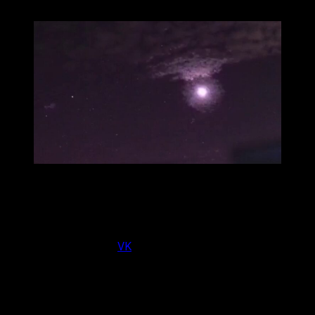
наблюдается в середине августа.
Александр Каширцев / VK
Житель посёлка Малыгино Александр Каширцев снял
видео, на котором запечатлены первые метеоры
потока Персеиды.
На своей странице в
VK
он показал кадры, сделанные 7
августа.
«Вот несколько ярких метеоров прошедшей ночи», –
написал Александр Каширцев.