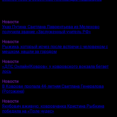
Новости
Указ Путина: Светлана Лаврентьева из Мелехово
получила звание «Заслуженный учитель РФ»
Новости
Рыжика, который исчез после встречи с человеком с
мешком, нашли за городом
Новости
«ДПС Онлайн|Ковров»: у ковровского вокзала бегает
лось
Новости
В Коврове пропала 44-летняя Светлана Генералова
(Рогожина)
Новости
Якубович вживую: ковровчанка Кристина Рыбкина
победила на «Поле чудес»