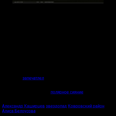
Александр Каширцев / VK
«В периоды, когда Земля проходит через эти „облака“,
частицы кометы начинают влетать в виде метеоров в
атмосферу примерно из одной точки и в направление от
этой точки. Многие метеорные потоки названы в честь
созвездий, в которых находится этот самый центр
радианта. К примеру Персеиды, были образованы
кометой 109/Свифта-Туттля и центр радианта находится
в созвездии Персея. На отчёте с метеорной камеры за
прошедшую ночь отчётливо видно этот радиант», –
рассказал Александр Каширцев.
Напомним, в феврале над Ковровом и Ковровским
районом заметили метеорит.
Его также
запечатлел
Александр Каширцев.
В апреле в небе над Ковровом и Ковровским районом
можно было наблюдать
полярное сияние
. Александр
Каширцев показал небо, окрасившиеся в разные цвета.
Александр Каширцев
звездопад
Ковровский район
Алиса Белоусова