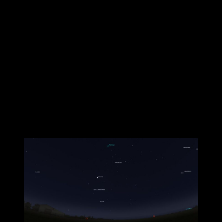
В ночь на субботу Александр Каширцев также сделал
несколько кадров.
«Немного наглядной астрономии. Почему же метеорный
поток Персеиды имеет такое название и в
компьютерных планетариях обозначается как точка, с
радиантом лучей. А всё потому, что метеорные потоки
образуются при прохождении нашей планеты через
пылевое облако, оставленного когда-то кометой или
крупным астероидом», – отметил он.
Александр Каширцев / VK