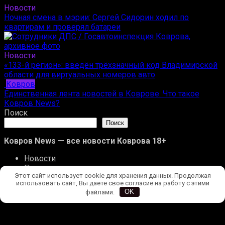
Новости
Ночная смена в мэрии: Сергей Сидорин ходил по
квартирам и проверял батареи
Новости
«133-й регион»: введён трёхзначный код Владимирской
области для виртуальных номеров авто
Ковров
Единственная лента новостей в Коврове. Что такое
Ковров News?
Поиск
Поиск
Ковров News — все новости Коврова 18+
Новости
Происшествия
Этот сайт использует cookie для хранения данных. Продолжая
Ковров
использовать сайт, Вы даете свое согласие на работу с этими
Улицы Коврова
файлами.
OK
Редакция
Конфиденциальность
Ковров News | Все права защищены. 