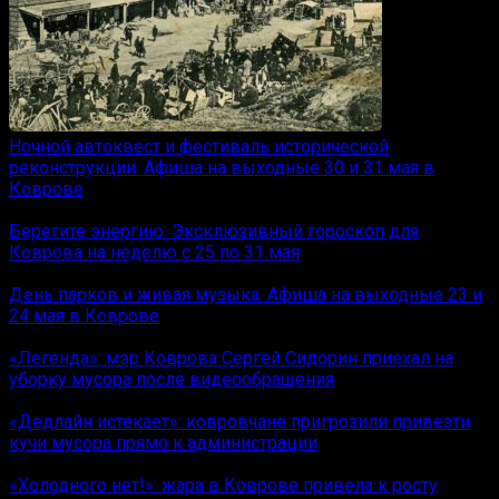
Ночной автоквест и фестиваль исторической
реконструкции. Афиша на выходные 30 и 31 мая в
Коврове
Берегите энергию. Эксклюзивный гороскоп для
Коврова на неделю с 25 по 31 мая
День парков и живая музыка. Афиша на выходные 23 и
24 мая в Коврове
«Легенда»: мэр Коврова Сергей Сидорин приехал на
уборку мусора после видеообращения
«Дедлайн истекает»: ковровчане пригрозили привезти
кучи мусора прямо к администрации
«Холодного нет!»: жара в Коврове привела к росту