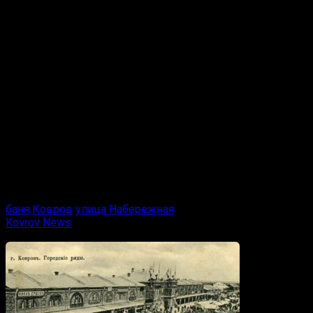
«Завершён ремонт перекрытий в парилке бани на ул.
Набережной. С начала апреля баня работает в обычном
режиме», — говорится в сообщении мэрии в Telegram.
Администрация города Коврова/ Telegram
При этом в администрации подчеркнули, что в
настоящее время продолжается капитальный ремонт во
второй половине строения.
Напомним, баня на берегу Клязьмы на улице
Набережной была закрыта на ремонт из-за перекрытий
в парилке.
баня
Ковров
улица Набережная
Kovrov News
Вам также может понравиться