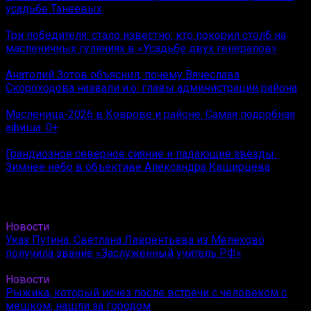
усадьбе Танеевых
Три победителя: стало известно, кто покорил столб на
масленичных гуляниях в «Усадьбе двух генералов»
Анатолий Зотов объяснил, почему Вячеслава
Скороходова назвали и.о. главы администрации района
Масленица-2026 в Коврове и районе. Самая подробная
афиша. 0+
Грандиозное северное сияние и падающие звёзды.
Зимнее небо в объективе Александра Каширцева
Новости
Указ Путина: Светлана Лаврентьева из Мелехово
получила звание «Заслуженный учитель РФ»
Новости
Рыжика, который исчез после встречи с человеком с
мешком, нашли за городом