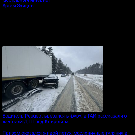
Артём Зайцев
Редактор отдела оперативной информации Ковров
News.
Амбассадор «Черёмушек».
Вам также может понравиться
Водитель Peugeot врезался в фуру: в ГАИ рассказали о
жёстком ДТП под Ковровом
Призом оказался живой петух: масленичные гуляния в