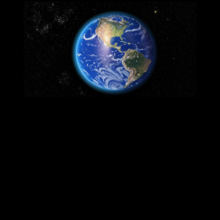
Нейросеть Kandinsky
Администрация Ковровского района опубликовала
объявление, посвящённое голосованию за появление
мобильного интернета в населённых пунктах, где
проживают от 100 до тысячи человек.
«Министерство цифрового развития Владимирской
области предлагает проголосовать за деревни и сёла с
населением от 100 до 1000 человек, в которых в 2026
году появится мобильный интернет», – говорится в
сообщении.
Голосование проводится на Госуслугах, кроме того,