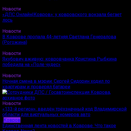
Новости
«ДПС Онлайн|Ковров»: у ковровского вокзала бегает
лось
Новости
В Коврове пропала 44-летняя Светлана Генералова
(Рогожина)
Новости
Якубович вживую: ковровчанка Кристина Рыбкина
победила на «Поле чудес»
Новости
Ночная смена в мэрии: Сергей Сидорин ходил по
квартирам и проверял батареи
Новости
«133-й регион»: введён трёхзначный код Владимирской
области для виртуальных номеров авто
Ковров
Единственная лента новостей в Коврове. Что такое