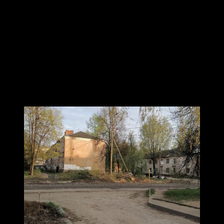
один год. Водители, в том числе таксисты, по
возможности избегают этого маршрута. Огромные
глубокие ямы по всей проезжей части — тому причина.
Что касается тротуаров: где-то они есть. Например,
рядом с детской поликлиникой №4 даже поставили
лавочки у тротуара из асфальта. Далее, после
перекрёстка с улицей Киркижа, начиналось и
бездорожье для пешеходов. «Тротуарами» чаще всего
являлись тропинки, которые непроходимы в дожди и
весной, когда тает снег.