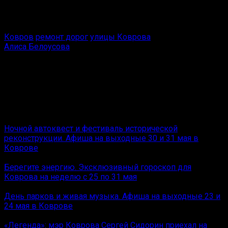
проезд. Местами, например, на фото №2, видны
временные знаки, ограничивающие скорость движения.
Ковров
ремонт дорог
улицы Коврова
Алиса Белоусова
Редактор отдела оперативной информации Ковров
News.
Цветы, коты и криминал
Вам также может понравиться
Ночной автоквест и фестиваль исторической
реконструкции. Афиша на выходные 30 и 31 мая в
Коврове
Берегите энергию. Эксклюзивный гороскоп для
Коврова на неделю с 25 по 31 мая
День парков и живая музыка. Афиша на выходные 23 и
24 мая в Коврове
«Легенда»: мэр Коврова Сергей Сидорин приехал на