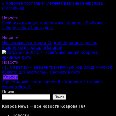
В Коврове пропала 44-летняя Светлана Генералова
(Рогожина)
Новости
Якубович вживую: ковровчанка Кристина Рыбкина
победила на «Поле чудес»
Новости
Ночная смена в мэрии: Сергей Сидорин ходил по
квартирам и проверял батареи
Новости
«133-й регион»: введён трёхзначный код Владимирской
области для виртуальных номеров авто
Ковров
Единственная лента новостей в Коврове. Что такое
Ковров News?
Поиск
Поиск
Ковров News — все новости Коврова 18+
Новости