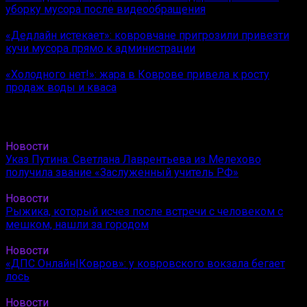
уборку мусора после видеообращения
«Дедлайн истекает»: ковровчане пригрозили привезти
кучи мусора прямо к администрации
«Холодного нет!»: жара в Коврове привела к росту
продаж воды и кваса
Новости
Указ Путина: Светлана Лаврентьева из Мелехово
получила звание «Заслуженный учитель РФ»
Новости
Рыжика, который исчез после встречи с человеком с
мешком, нашли за городом
Новости
«ДПС Онлайн|Ковров»: у ковровского вокзала бегает
лось
Новости