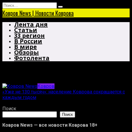
Перейти
Search
к
for:
Ковров News | Новости Коврова
содержанию
Лента дня
Статьи
33 регион
В России
В мире
Обзоры
Фотолента
смертность
Ковров
«Уже не 130 тысяч»: население Коврова сокращается с
каждым годом
29.09.2025
Поиск
Поиск
Ковров News — все новости Коврова 18+