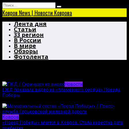
Перейти
Search
к
for:
Ковров News | Новости Коврова
содержанию
Лента дня
Статьи
33 регион
В России
В мире
Обзоры
Фотолента
Поезд Победы
Новости
ГЖД показала видео из «пламенного сердца» Поезда
Победы
05.05.2025
Ковров
«Поезд Победы» мчится в Ковров. Стала известна дата
прибытия