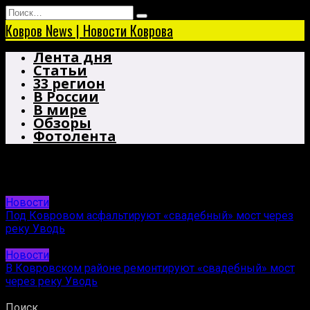
Перейти
Search
к
for:
Ковров News | Новости Коврова
содержанию
Лента дня
Статьи
33 регион
В России
В мире
Обзоры
Фотолента
мост
Новости
Под Ковровом асфальтируют «свадебный» мост через
реку Уводь
27.09.2025
Новости
В Ковровском районе ремонтируют «свадебный» мост
через реку Уводь
12.08.2025
Поиск