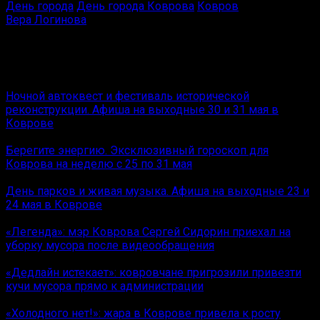
День города
День города Коврова
Ковров
Вера Логинова
Влюблённая в новости
Вам также может понравиться
Ночной автоквест и фестиваль исторической
реконструкции. Афиша на выходные 30 и 31 мая в
Коврове
Берегите энергию. Эксклюзивный гороскоп для
Коврова на неделю с 25 по 31 мая
День парков и живая музыка. Афиша на выходные 23 и
24 мая в Коврове
«Легенда»: мэр Коврова Сергей Сидорин приехал на
уборку мусора после видеообращения
«Дедлайн истекает»: ковровчане пригрозили привезти
кучи мусора прямо к администрации
«Холодного нет!»: жара в Коврове привела к росту