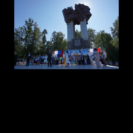
Telegram-канал Елены Фоминой / Архивное
фото
В этом году День города в Коврове состоится в
субботу, 6 сентября. Об этом рассказали в
Управлении культуры и молодёжной политики.
«6 сентября 2025 года — День города Коврова! Мы уже
готовимся… и приглашаем к сотрудничеству! Если у Вас
есть идея, если вы хотите стать участником программы
или организатором локации — мы поможем!»,
— говорится в сообщении управления в VK.