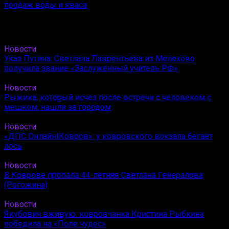
продаж воды и кваса
Новости
Указ Путина: Светлана Лаврентьева из Мелехово
получила звание «Заслуженный учитель РФ»
Новости
Рыжика, который исчез после встречи с человеком с
мешком, нашли за городом
Новости
«ДПС Онлайн|Ковров»: у ковровского вокзала бегает
лось
Новости
В Коврове пропала 44-летняя Светлана Генералова
(Рогожина)
Новости
Якубович вживую: ковровчанка Кристина Рыбкина
победила на «Поле чудес»