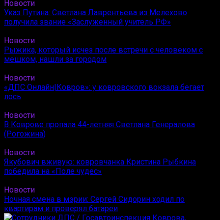
Новости
Указ Путина: Светлана Лаврентьева из Мелехово
получила звание «Заслуженный учитель РФ»
Новости
Рыжика, который исчез после встречи с человеком с
мешком, нашли за городом
Новости
«ДПС Онлайн|Ковров»: у ковровского вокзала бегает
лось
Новости
В Коврове пропала 44-летняя Светлана Генералова
(Рогожина)
Новости
Якубович вживую: ковровчанка Кристина Рыбкина
победила на «Поле чудес»
Новости
Ночная смена в мэрии: Сергей Сидорин ходил по
квартирам и проверял батареи