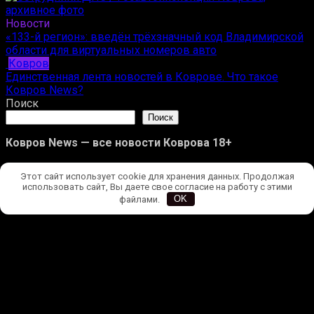
Новости
«133-й регион»: введён трёхзначный код Владимирской
области для виртуальных номеров авто
Ковров
Единственная лента новостей в Коврове. Что такое
Ковров News?
Поиск
Поиск
Ковров News — все новости Коврова 18+
Новости
Этот сайт использует cookie для хранения данных. Продолжая
Происшествия
использовать сайт, Вы даете свое согласие на работу с этими
Ковров
файлами.
OK
Улицы Коврова
Редакция
Конфиденциальность
Ковров News | Все права защищены. 
                                      Копирование 
полных материалов запрещено, частичное цитирование — 
при наличии гиперссылки на kovrovnews.ru