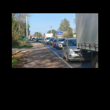
посёлка Мелехово образовались километровые
пробки.
Администрация Ковровского района / VK
Коврочане и жители Ковровского района жалуются на
пробки возле деревни Ручей и в посёлке Мелехово,
где продолжаются дорожные работы,
затрудняющие движение.
В администрации Ковровского района также говорят,
что на дамбе в сторону деревни Ручей и на выезде из