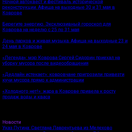
Ночной автоквест и фестиваль исторической
реконструкции. Афиша на выходные 30 и 31 мая в
Коврове
Берегите энергию. Эксклюзивный гороскоп для
Коврова на неделю с 25 по 31 мая
День парков и живая музыка. Афиша на выходные 23 и
24 мая в Коврове
«Легенда»: мэр Коврова Сергей Сидорин приехал на
уборку мусора после видеообращения
«Дедлайн истекает»: ковровчане пригрозили привезти
кучи мусора прямо к администрации
«Холодного нет!»: жара в Коврове привела к росту
продаж воды и кваса
Новости
Указ Путина: Светлана Лаврентьева из Мелехово