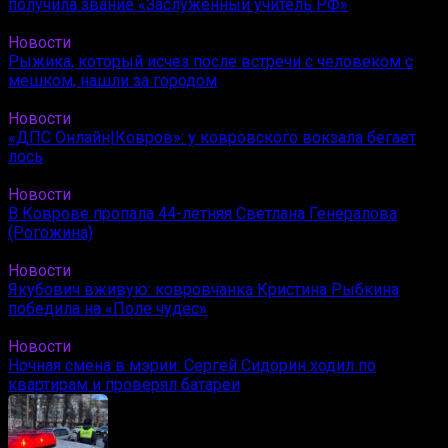
получила звание «Заслуженный учитель РФ»
Новости
Рыжика, который исчез после встречи с человеком с
мешком, нашли за городом
Новости
«ДПС Онлайн|Ковров»: у ковровского вокзала бегает
лось
Новости
В Коврове пропала 44-летняя Светлана Генералова
(Рогожина)
Новости
Якубович вживую: ковровчанка Кристина Рыбкина
победила на «Поле чудес»
Новости
Ночная смена в мэрии: Сергей Сидорин ходил по
квартирам и проверял батареи