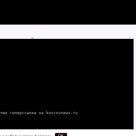
е — при наличии гиперссылки на kovrovnews.ru
 на работу с этими файлами.
OK