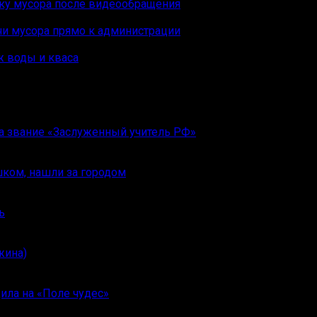
рку мусора после видеообращения
чи мусора прямо к администрации
ж воды и кваса
ла звание «Заслуженный учитель РФ»
шком, нашли за городом
ь
жина)
ила на «Поле чудес»