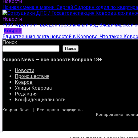
Новости
Ночная смена в мэрии: Сергей Сидорин ходил по квартир
Новости
«133-й регион»: введён трёхзначный код Владимирской о
Ковров
Единственная лента новостей в Коврове. Что такое Ковр
Поиск
Поиск
Ковров News — все новости Коврова 18+
Новости
Происшествия
Ковров
Улицы Коврова
Редакция
Конфиденциальность
Ковров News | Все права защищены. 
                       
Этот сайт использует cookie для х