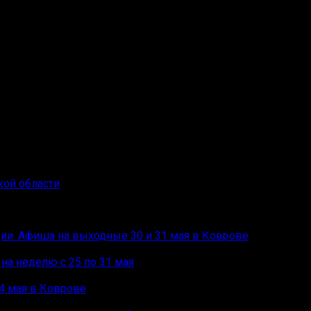
ДО СШ по конному спорту» Коврова, представился волонтё
на мужчина, снова связался с директором школы, сообщил 
тве.
сти корма для животных, а также опилки для лошадей, 
получила корма и опилки, а обвиняемый потратил все деньг
полностью. Уголовное дело предстоит рассматривать Чер
кой области
ции. Афиша на выходные 30 и 31 мая в Коврове
на неделю с 25 по 31 мая
4 мая в Коврове