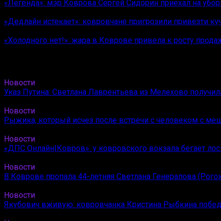
«Легенда»: мэр Коврова Сергей Сидорин приехал на убо
«Дедлайн истекает»: ковровчане пригрозили привезти ку
«Холодного нет!»: жара в Коврове привела к росту прода
Новости
Указ Путина: Светлана Лаврентьева из Мелехово получи
Новости
Рыжика, который исчез после встречи с человеком с ме
Новости
«ДПС Онлайн|Ковров»: у ковровского вокзала бегает лос
Новости
В Коврове пропала 44-летняя Светлана Генералова (Рого
Новости
Якубович вживую: ковровчанка Кристина Рыбкина побед