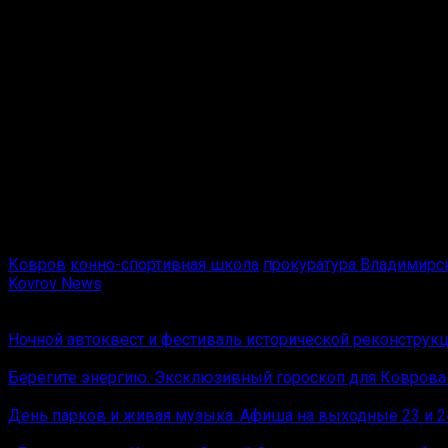
В декабре 2024 года фигурант позвонил директору «МБУ 
«Выступая от имени поставщика, с другого номера телефо
видов подкормок для животных», — рассказали в ведомс
«Введённая в заблуждение потерпевшая, желая приобре
средства», — добавили в прокуратуре.
В результате директор конно-спортивной школы так и не 
«Вину в совершении преступления обвиняемый признал 
Республики».
Ковров
конно-спортивная школа
прокуратура Владимирс
Kovrov News
Вам также может понравиться
Ночной автоквест и фестиваль исторической реконструк
Берегите энергию. Эксклюзивный гороскоп для Коврова 
День парков и живая музыка. Афиша на выходные 23 и 2