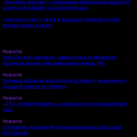
«Дедлайн истекает»: ковровчане пригрозили привезти
кучи мусора прямо к администрации
«Холодного нет!»: жара в Коврове привела к росту
продаж воды и кваса
Новости
Указ Путина: Светлана Лаврентьева из Мелехово
получила звание «Заслуженный учитель РФ»
Новости
Рыжика, который исчез после встречи с человеком с
мешком, нашли за городом
Новости
«ДПС Онлайн|Ковров»: у ковровского вокзала бегает
лось
Новости
В Коврове пропала 44-летняя Светлана Генералова
(Рогожина)