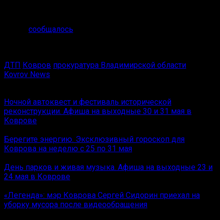
должности или заниматься определённой
деятельностью» на срок до трёх лет.
Ранее
сообщалось
, что водитель сам выбрался из
перевёрнутой машины после ДТП на выезде из
Коврова.
ДТП
Ковров
прокуратура Владимирской области
Kovrov News
Вам также может понравиться
Ночной автоквест и фестиваль исторической
реконструкции. Афиша на выходные 30 и 31 мая в
Коврове
Берегите энергию. Эксклюзивный гороскоп для
Коврова на неделю с 25 по 31 мая
День парков и живая музыка. Афиша на выходные 23 и
24 мая в Коврове
«Легенда»: мэр Коврова Сергей Сидорин приехал на
уборку мусора после видеообращения