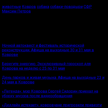
животные
Ковров
собака
собаки-поводыри
СФР
Максим Петров
Обозреватель Ковров News.
Интроверт со стажем
Вам также может понравиться
Ночной автоквест и фестиваль исторической
реконструкции. Афиша на выходные 30 и 31 мая в
Коврове
Берегите энергию. Эксклюзивный гороскоп для
Коврова на неделю с 25 по 31 мая
День парков и живая музыка. Афиша на выходные 23 и
24 мая в Коврове
«Легенда»: мэр Коврова Сергей Сидорин приехал на
уборку мусора после видеообращения
«Дедлайн истекает»: ковровчане пригрозили привезти