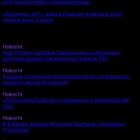
кучи мусора прямо к администрации
«Холодного нет!»: жара в Коврове привела к росту
продаж воды и кваса
Новости
Указ Путина: Светлана Лаврентьева из Мелехово
получила звание «Заслуженный учитель РФ»
Новости
Рыжика, который исчез после встречи с человеком с
мешком, нашли за городом
Новости
«ДПС Онлайн|Ковров»: у ковровского вокзала бегает
лось
Новости
В Коврове пропала 44-летняя Светлана Генералова
(Рогожина)