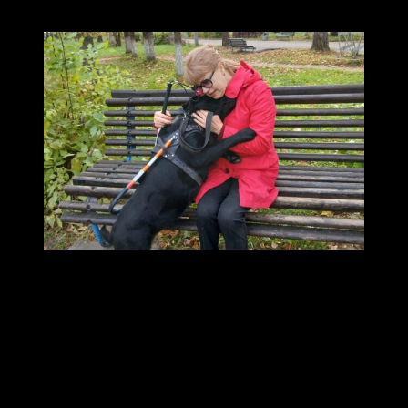
дорожного движения для пешеходов.
Отделение Фонда пенсионного и социального
страхования РФ по Владимирской области
В Коврове живут четыре собаки-поводыря, которых
получили горожане с инвалидностью по зрению,
рассказали в региональном отделении Соцфонда РФ.
Одна из собак — лабрадор по кличке Сонни — стала
проводником ковровчанки Ольги Павленко.