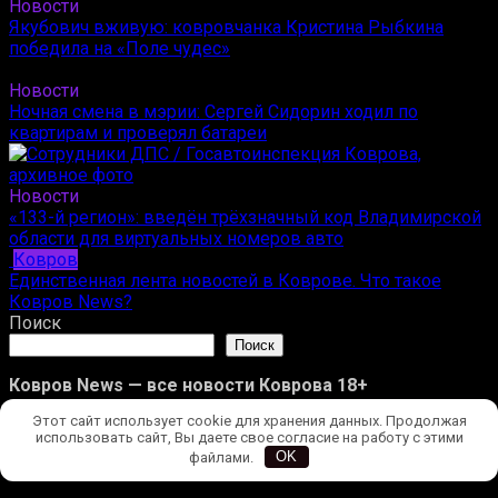
Новости
Якубович вживую: ковровчанка Кристина Рыбкина
победила на «Поле чудес»
Новости
Ночная смена в мэрии: Сергей Сидорин ходил по
квартирам и проверял батареи
Новости
«133-й регион»: введён трёхзначный код Владимирской
области для виртуальных номеров авто
Ковров
Единственная лента новостей в Коврове. Что такое
Ковров News?
Поиск
Поиск
Ковров News — все новости Коврова 18+
Этот сайт использует cookie для хранения данных. Продолжая
Новости
использовать сайт, Вы даете свое согласие на работу с этими
Происшествия
файлами.
OK
Ковров
Улицы Коврова