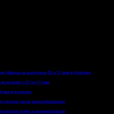
, я 300», «Доброе утро, страна!» и другие песни.
стоялся 12 декабря 2023 года (в День Конституции) на о
 подписчиков. Последняя запись, датированная мартом, п
песню «Больно мне, больно».
ции. Афиша на выходные 30 и 31 мая в Коврове
на неделю с 25 по 31 мая
4 мая в Коврове
рку мусора после видеообращения
чи мусора прямо к администрации