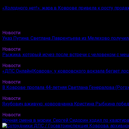
«Холодного нет!»: жара в Коврове привела к росту прода
Новости
Указ Путина: Светлана Лаврентьева из Мелехово получи
Новости
Рыжика, который исчез после встречи с человеком с ме
Новости
«ДПС Онлайн|Ковров»: у ковровского вокзала бегает лос
Новости
В Коврове пропала 44-летняя Светлана Генералова (Рого
Новости
Якубович вживую: ковровчанка Кристина Рыбкина побед
Новости
Ночная смена в мэрии: Сергей Сидорин ходил по квартир