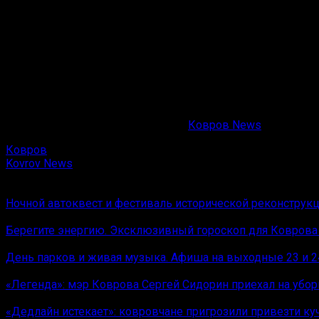
В репертуаре артиста — композиции «Брат, держись», «Мама
Дмитрий Клычков выступил на гала-концерте, который со
Майдановым.
В официальном паблике артиста в VK — свыше пяти тысяч
выступил вместе с Валентиной Яньшиной. Артисты спели 
Подробная афиша — уже на сайте
Ковров News
.
Ковров
Kovrov News
Вам также может понравиться
Ночной автоквест и фестиваль исторической реконструк
Берегите энергию. Эксклюзивный гороскоп для Коврова 
День парков и живая музыка. Афиша на выходные 23 и 2
«Легенда»: мэр Коврова Сергей Сидорин приехал на убо
«Дедлайн истекает»: ковровчане пригрозили привезти ку