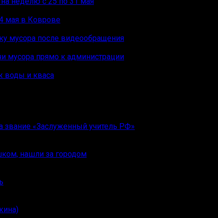
на неделю с 25 по 31 мая
4 мая в Коврове
рку мусора после видеообращения
чи мусора прямо к администрации
ж воды и кваса
ла звание «Заслуженный учитель РФ»
шком, нашли за городом
ь
жина)