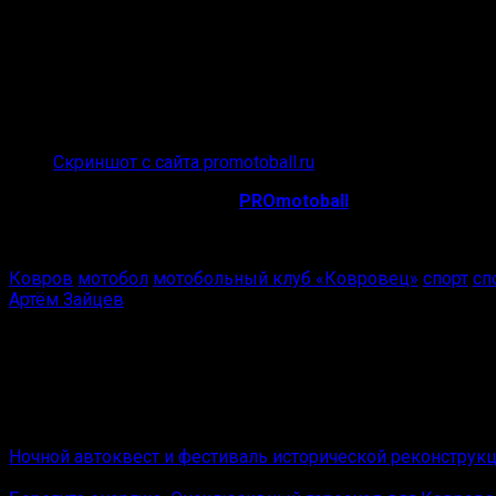
Скриншот с сайта promotoball.ru
*
По информации проекта
PROmotoball
Фото на главной: Елена Фомина, VK
Ковров
мотобол
мотобольный клуб «Ковровец»
спорт
сп
Артём Зайцев
Редактор отдела оперативной информации Ковров News.
Амбассадор «Черёмушек».
Вам также может понравиться
Ночной автоквест и фестиваль исторической реконструк