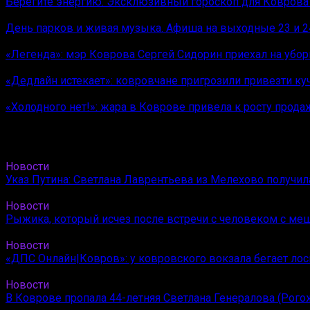
Берегите энергию. Эксклюзивный гороскоп для Коврова 
День парков и живая музыка. Афиша на выходные 23 и 2
«Легенда»: мэр Коврова Сергей Сидорин приехал на убо
«Дедлайн истекает»: ковровчане пригрозили привезти ку
«Холодного нет!»: жара в Коврове привела к росту прода
Новости
Указ Путина: Светлана Лаврентьева из Мелехово получи
Новости
Рыжика, который исчез после встречи с человеком с ме
Новости
«ДПС Онлайн|Ковров»: у ковровского вокзала бегает лос
Новости
В Коврове пропала 44-летняя Светлана Генералова (Рого