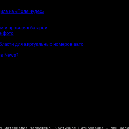
ила на «Поле чудес»
ам и проверял батареи
бласти для виртуальных номеров авто
ов News?
               Копирование полных материалов запрещено, частичное цитировани